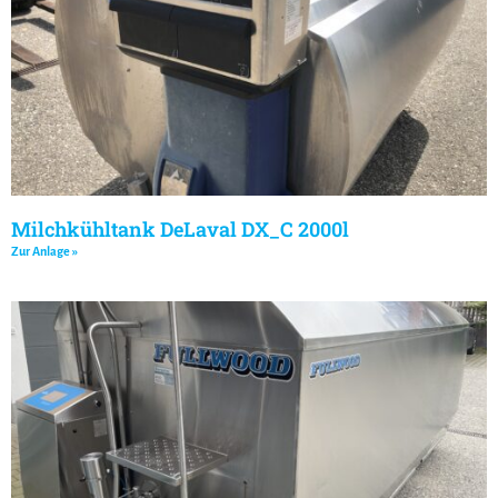
Milchkühltank DeLaval DX_C 2000l
Zur Anlage »