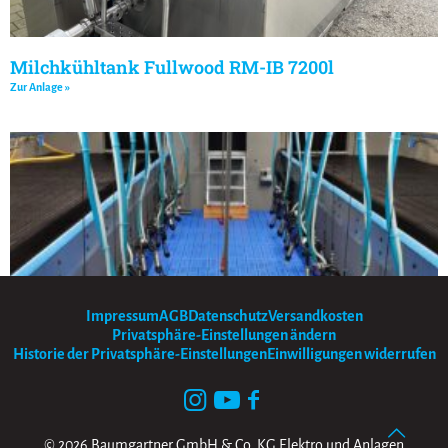
Milchkühltank Fullwood RM-IB 7200l
Zur Anlage »
Impressum
AGB
Datenschutz
Versandkosten
Privatsphäre-Einstellungen ändern
Historie der Privatsphäre-Einstellungen
Einwilligungen widerrufen
FGM 2×9 Typ Holstein Mega.Line
Zur Anlage »
© 2026 Baumgartner GmbH & Co. KG Elektro und Anlagen
« Voriger
1
2
Nächster »