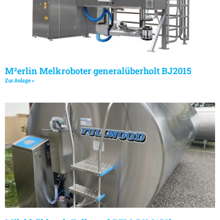
M²erlin Melkroboter generalüberholt BJ2015
Zur Anlage »