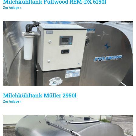
Milchkühltank Fullwood REM-DX 6150l
Zur Anlage »
Milchkühltank Müller 2950l
Zur Anlage »