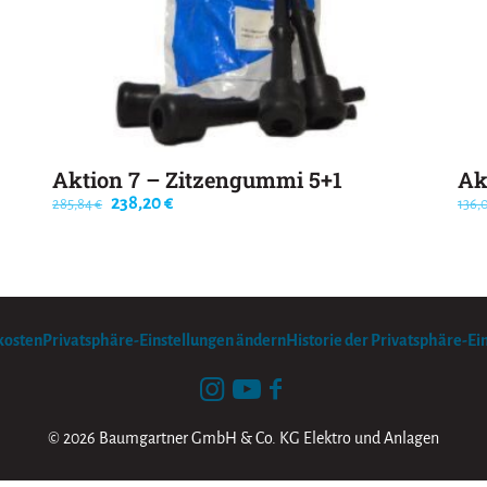
Aktion 7 – Zitzengummi 5+1
Ak
Ursprünglicher
Aktueller
238,20
€
285,84
€
136,
Preis
Preis
war:
ist:
285,84 €
238,20 €.
kosten
Privatsphäre-Einstellungen ändern
Historie der Privatsphäre-Ei
© 2026 Baumgartner GmbH & Co. KG Elektro und Anlagen