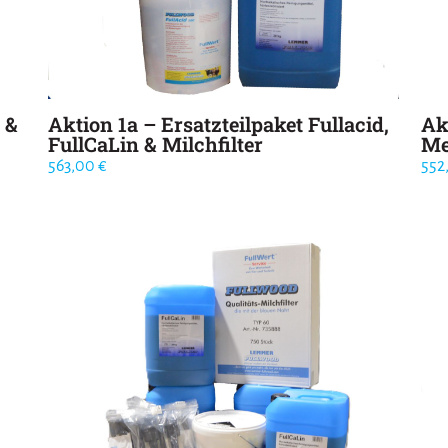
 &
Aktion 1a – Ersatzteilpaket Fullacid,
Ak
FullCaLin & Milchfilter
Me
563,00
€
552