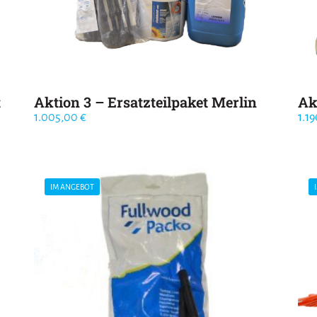
t
Aktion 3 – Ersatzteilpaket Merlin
Ak
1.005,00
€
1.1
IM ANGEBOT