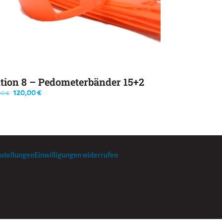
tion 8 – Pedometerbänder 15+2
Ursprünglicher
Aktueller
120,00
€
00
€
Preis
Preis
war:
ist:
136,00 €
120,00 €.
nstellungen
Einwilligungen widerrufen