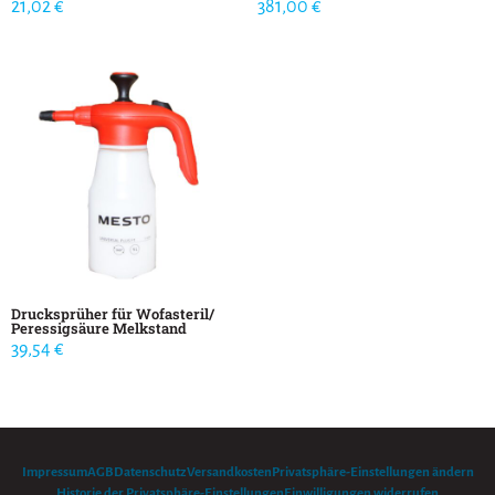
21,02
€
381,00
€
Drucksprüher für Wofasteril/
Peressigsäure Melkstand
39,54
€
Impressum
AGB
Datenschutz
Versandkosten
Privatsphäre-Einstellungen ändern
Historie der Privatsphäre-Einstellungen
Einwilligungen widerrufen