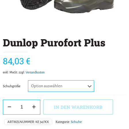
Dunlop Purofort Plus
84,03
€
exkl. MwSt.
zzgl.
Versandkosten
Schuhgröße
Dunlop
IN DEN WARENKORB
Purofort
Plus
Menge
ARTIKELNUMMER:
KE 347XX
Kategorie:
Schuhe