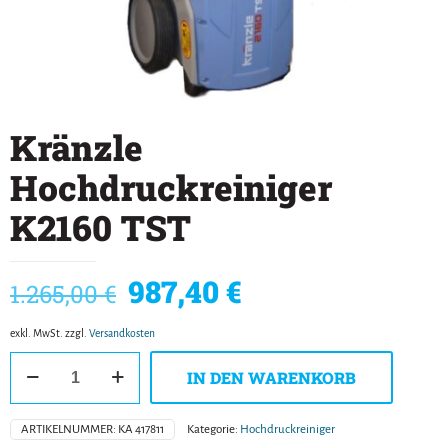
Kränzle
Hochdruckreiniger
K2160 TST
Ursprünglicher
Aktueller
987,40
€
1.265,00
€
Preis
Preis
exkl. MwSt.
zzgl.
Versandkosten
war:
ist:
Kränzle
1.265,00 €
987,40 €.
IN DEN WARENKORB
Hochdruckreiniger
K2160
TST
ARTIKELNUMMER:
KA 417811
Kategorie:
Hochdruckreiniger
Menge