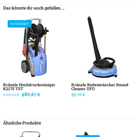
Das könnte dir auch gefallen …
IM ANGEBOT
Kränzle Hochdruckreiniger
Kränzle Bodenwäscher Round
K2175 TST
Cleaner UFO
Ursprünglicher
Aktueller
980,67
€
99,16
€
1.315,00
€
Preis
Preis
war:
ist:
1.315,00 €
980,67 €.
Ähnliche Produkte