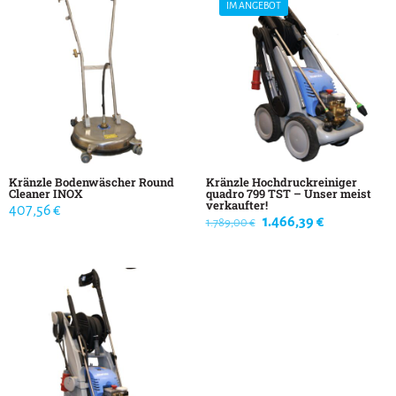
IM ANGEBOT
Kränzle Bodenwäscher Round
Kränzle Hochdruckreiniger
Cleaner INOX
quadro 799 TST – Unser meist
verkaufter!
407,56
€
Ursprünglicher
Aktueller
1.466,39
€
1.789,00
€
Preis
Preis
war:
ist:
1.789,00 €
1.466,39 €.