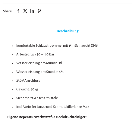
Share
Beschreibung
komfortable Schlauchtrommel mit 15m Schlauch/ DN6
Arbeitsdruck 30 – 140 Bar
Wasserleistung pro Minute: 11l
Wasserleistung pro Stunde: 660l
230V Anschluss
Gewicht: 40kg
Sicherheits-Abschaltpistole
incl. Vario-Jet Lanze und Schmutzkillerlanze M22
Eigene Reperaturwerkstatt für Hochdruckreiniger!