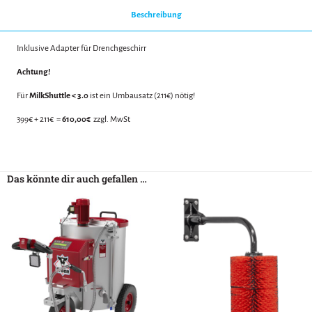
Beschreibung
Inklusive Adapter für Drenchgeschirr
Achtung!
Für
MilkShuttle < 3.0
ist ein Umbausatz (211€) nötig!
399€ + 211€ =
610,00€
zzgl. MwSt
Das könnte dir auch gefallen …