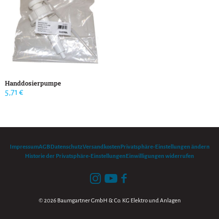
Handdosierpumpe
5,71
€
Impressum
AGB
Datenschutz
Versandkosten
Privatsphäre-Einstellungen ändern
Historie der Privatsphäre-Einstellungen
Einwilligungen widerrufen
© 2026 Baumgartner GmbH & Co. KG Elektro und Anlagen